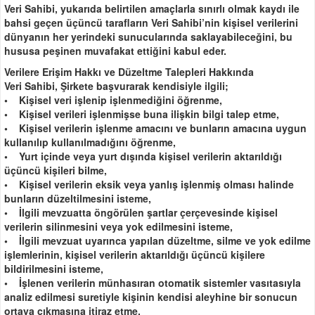
Veri Sahibi, yukarıda belirtilen amaçlarla sınırlı olmak kaydı ile
bahsi geçen üçüncü tarafların Veri Sahibi’nin kişisel verilerini
dünyanın her yerindeki sunucularında saklayabileceğini, bu
hususa peşinen muvafakat ettiğini kabul eder.
Verilere Erişim Hakkı ve Düzeltme Talepleri Hakkında
Veri Sahibi, Şirkete başvurarak kendisiyle ilgili;
• Kişisel veri işlenip işlenmediğini öğrenme,
• Kişisel verileri işlenmişse buna ilişkin bilgi talep etme,
• Kişisel verilerin işlenme amacını ve bunların amacına uygun
kullanılıp kullanılmadığını öğrenme,
• Yurt içinde veya yurt dışında kişisel verilerin aktarıldığı
üçüncü kişileri bilme,
• Kişisel verilerin eksik veya yanlış işlenmiş olması halinde
bunların düzeltilmesini isteme,
• İlgili mevzuatta öngörülen şartlar çerçevesinde kişisel
verilerin silinmesini veya yok edilmesini isteme,
• İlgili mevzuat uyarınca yapılan düzeltme, silme ve yok edilme
işlemlerinin, kişisel verilerin aktarıldığı üçüncü kişilere
bildirilmesini isteme,
• İşlenen verilerin münhasıran otomatik sistemler vasıtasıyla
analiz edilmesi suretiyle kişinin kendisi aleyhine bir sonucun
ortaya çıkmasına itiraz etme,