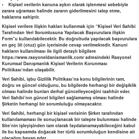
• Kişisel verilerin kanuna aykırı olarak işlenmesi sebebiyle
zarara uğraması halinde zararın giderilmesini talep etme,
haklarına sahiptir.
Kişisel verilere ilişkin hakları kullanmak için “Kişisel Veri Sahibi
Tarafından Veri Sorumlusuna Yapılacak Başvurulara ilişkin
Form”u kullanılabilecektir. Bu doğrultuda yapılacak başvurulara
en geç 30 (otuz) gün içerisinde cevap verilmektedir. Kanuni
hakların kullanılması ile ilgili detaylı bilgilere
https://www.rasyoneldanismanlik.com/ adresindeki Rasyonel
Kurumsal Danışmanlık Kişisel Verilerin Korunması
Politikası’ndan ulaşabilir.
Veri Sahibi, işbu Gizlilik Politikası’na konu bilgilerinin tam,
doğru ve güncel olduğunu, bu bilgilerde herhangi bir değişiklik
olması halinde bunları derhal güncelleyeceğini taahhüt eder.
Veri Sahibi’nın güncel bilgileri sağlamamış olması halinde
Şirketin herhangi bir sorumluluğu olmayacaktır.
Veri Sahibi, herhangi bir kişisel verisinin Şirket tarafından
kullanılamaması ile sonuçlanacak bir talepte bulunması halinde
Site’nin işleyişinden tam olarak faydalanamayabileceğini kabul
ile bu kapsamda doğacak her türlü sorumluluğun kendisine ait
olacağını beyan eder.