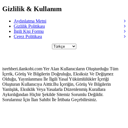
Gizlilik & Kullanım
Aydınlatma Metni
Gizlilik Politikası
İlgili Kişi Formu
Çerez Politikası
Bizi Takip Edin ;
isrehberi.ilankobi.com Yer Alan Kullanıcıların Oluşturduğu Tüm
İçerik, Görüş Ve Bilgilerin Doğruluğu, Eksiksiz Ve Değişmez
Olduğu, Yayınlanması İle İlgili Yasal Yükümlülükler İçeriği
Oluşturan Kullanıcıya Aittir.Bu İçeriğin, Görüş Ve Bilgilerin
Yanlışlık, Eksiklik Veya Yasalarla Düzenlenmiş Kurallara
Aykırılığından Hiçbir Şekilde Sitemiz Sorumlu Değildir.
Sorularınız İçin İlan Sahibi İle İrtibata Geçebilirsiniz.