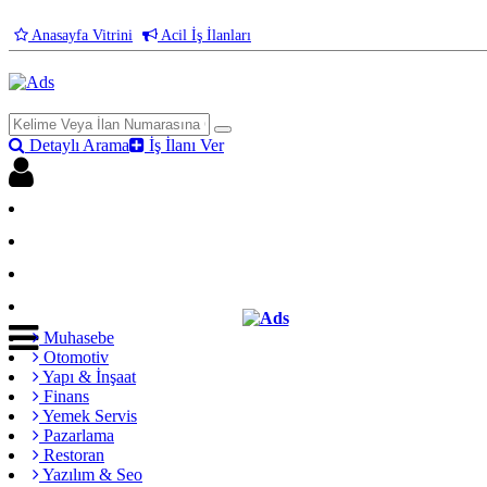
Anasayfa Vitrini
Acil İş İlanları
Detaylı Arama
İş İlanı Ver
Firma Giriş
Aday Giriş
Üye Ol
İş İlanı Ver
Muhasebe
Otomotiv
Yapı & İnşaat
Finans
Yemek Servis
Pazarlama
Restoran
Yazılım & Seo