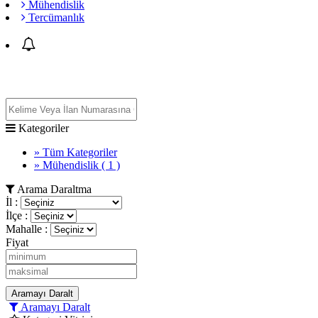
Mühendislik
Tercümanlık
Acil İş İlanları
Kategoriler
» Tüm Kategoriler
» Mühendislik
( 1 )
Arama Daraltma
İl :
İlçe :
Mahalle :
Fiyat
Aramayı Daralt
Aramayı Daralt